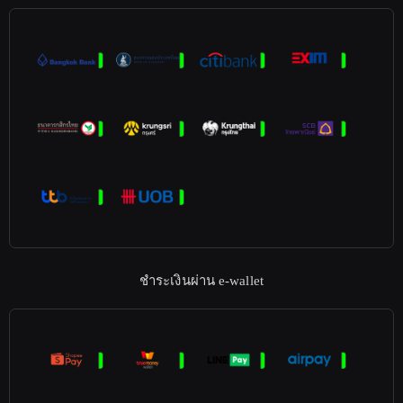
ชำระเงินผ่าน e-wallet