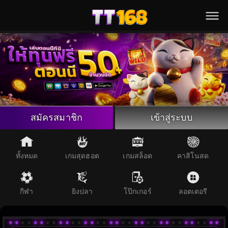
ทั้งหมด
เกมสล็อต
คาสิโนสด
กีฬา
ยิงปลา
ลอตเตอรี
สมัครสมาชิก
เข้าสู่ระบบ
โป๊กเกอร์
Line
ทั้งหมด
เกมสุดฮอต
เกมสล็อต
คาสิโนสด
Telegram
กีฬา
ยิงปลา
โป๊กเกอร์
ลอตเตอรี
แชท