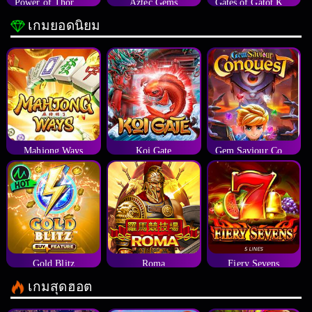
Power of Thor Megaways
Aztec Gems
Gates of Gatot Kaca
เกมยอดนิยม
Mahjong Ways
Koi Gate
Gem Saviour Conquest
Gold Blitz
Roma
Fiery Sevens
เกมสุดฮอต