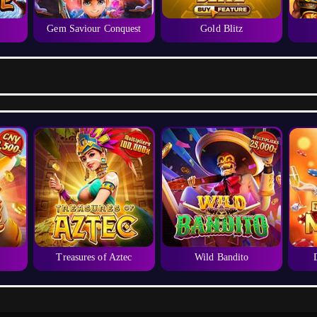
Gem Saviour Conquest
Gold Blitz
Treasures of Aztec
Wild Bandito