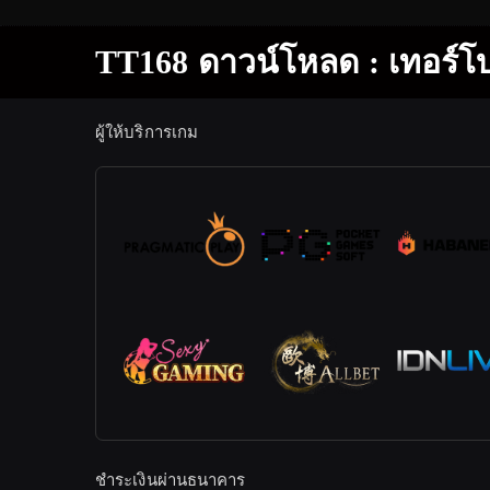
TT168 ดาวน์โหลด : เทอร์โบ
ผู้ให้บริการเกม
ชำระเงินผ่านธนาคาร