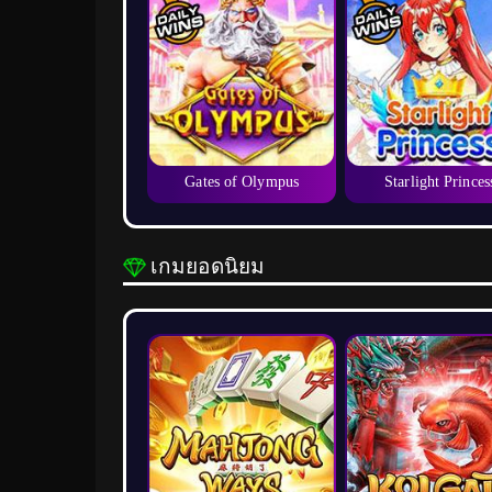
Gates of Olympus
Starlight Princes
เกมยอดนิยม