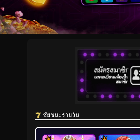
ชัยชนะรายวัน