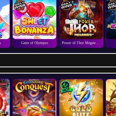
s
Gates of Olympus
Power of Thor Megaways