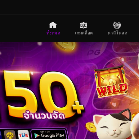
ทั้งหมด
เกมสล็อต
คาสิโนสด